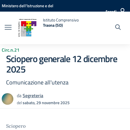
Vai ai contenuti
Vai al menu di navigazione
Vai al footer
Ministero dell'Istruzione e del
Accedi
Merito
Istituto Comprensivo
Traona (SO)
Circ.n.21
Sciopero generale 12 dicembre
2025
Comunicazione all'utenza
da
Segreteria
del
sabato, 29 novembre 2025
Sciopero