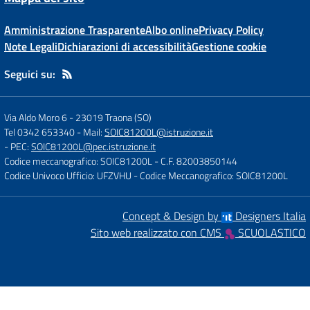
Amministrazione Trasparente
Albo online
Privacy Policy
Note Legali
Dichiarazioni di accessibilità
Gestione cookie
Seguici su:
Via Aldo Moro 6
-
23019 Traona (SO)
Tel 0342 653340
- Mail:
SOIC81200L@istruzione.it
- PEC:
SOIC81200L@pec.istruzione.it
Codice meccanografico: SOIC81200L
- C.F. 82003850144
Codice Univoco Ufficio: UFZVHU
- Codice Meccanografico: SOIC81200L
Concept & Design by
Designers Italia
Sito web realizzato con CMS
SCUOLASTICO