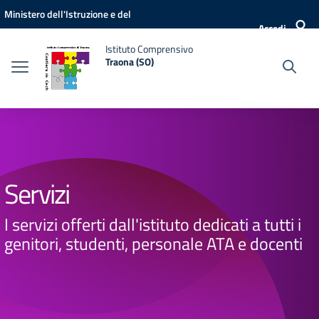
Vai ai contenuti
Vai al menu di navigazione
Vai al footer
Ministero dell'Istruzione e del
Accedi
Merito
Istituto Comprensivo
Traona (SO)
Servizi
I servizi offerti dall'istituto dedicati a tutti i
genitori, studenti, personale ATA e docenti