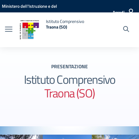
Vai ai contenuti
Vai al menu di navigazione
Vai al footer
Ministero dell'Istruzione e del
Accedi
Merito
Istituto Comprensivo
Traona (SO)
PRESENTAZIONE
Istituto Comprensivo
Traona (SO)