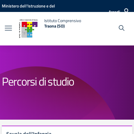
Vai ai contenuti
Vai al menu di navigazione
Vai al footer
Ministero dell'Istruzione e del
Accedi
Merito
Istituto Comprensivo
Traona (SO)
Percorsi di studio
Scuola dell'Infanzia