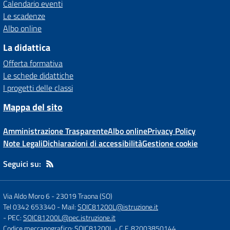
Calendario eventi
Le scadenze
Albo online
La didattica
Offerta formativa
Le schede didattiche
I progetti delle classi
Mappa del sito
Amministrazione Trasparente
Albo online
Privacy Policy
Note Legali
Dichiarazioni di accessibilità
Gestione cookie
Seguici su:
Via Aldo Moro 6
-
23019 Traona (SO)
Tel 0342 653340
- Mail:
SOIC81200L@istruzione.it
- PEC:
SOIC81200L@pec.istruzione.it
Codice meccanografico: SOIC81200L
- C.F. 82003850144