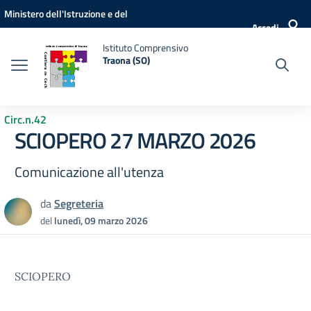
Vai ai contenuti
Vai al menu di navigazione
Vai al footer
Ministero dell'Istruzione e del
Accedi
Merito
Istituto Comprensivo
Traona (SO)
Circ.n.42
SCIOPERO 27 MARZO 2026
Comunicazione all'utenza
da
Segreteria
del
lunedì, 09 marzo 2026
SCIOPERO