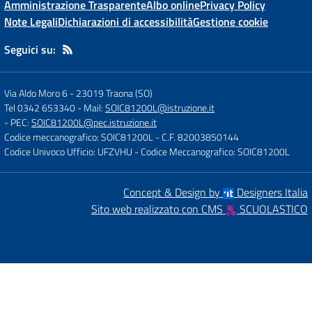
Amministrazione Trasparente
Albo online
Privacy Policy
Note Legali
Dichiarazioni di accessibilità
Gestione cookie
Seguici su:
Via Aldo Moro 6
-
23019 Traona (SO)
Tel 0342 653340
- Mail:
SOIC81200L@istruzione.it
- PEC:
SOIC81200L@pec.istruzione.it
Codice meccanografico: SOIC81200L
- C.F. 82003850144
Codice Univoco Ufficio: UFZVHU
- Codice Meccanografico: SOIC81200L
Concept & Design by
Designers Italia
Sito web realizzato con CMS
SCUOLASTICO