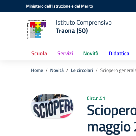
Vai ai contenuti
Vai al menu di navigazione
Vai al footer
Ministero dell'Istruzione e del Merito
Istituto Comprensivo
Traona (SO)
Scuola
Servizi
Novità
Didattica
Home
Novità
Le circolari
Sciopero general
Circ.n.51
Sciopero
maggio