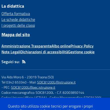
La didattica
Offerta formativa
Le schede didattiche
I progetti delle classi
Mappa del sito
Amministrazione Trasparente
Albo online
Privacy Policy
Note Legali
Dichiarazioni di accessibilità
Gestione cookie
Seguici su:
Via Aldo Moro 6
-
23019 Traona (SO)
Tel 0342 653340
- Mail:
SOIC81200L@istruzione.it
- PEC:
SOIC81200L@pec.istruzione.it
Codice meccanografico: SOIC81200L
- C.F. 82003850144
Codice Univoco Ufficio: UFZVHU
- Codice Meccanografico: SOIC81200L
Questo sito utilizza cookie tecnici per erogare i propri