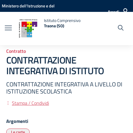
Vai ai contenuti
Vai al menu di navigazione
Vai al footer
Ministero dell'Istruzione e del
Accedi
Merito
Istituto Comprensivo
Traona (SO)
Contratto
CONTRATTAZIONE
INTEGRATIVA DI ISTITUTO
CONTRATTAZIONE INTEGRATIVA A LIVELLO DI
ISTITUZIONE SCOLASTICA
Stampa / Condividi
Argomenti
Le carte