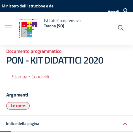
Vai ai contenuti
Vai al menu di navigazione
Vai al footer
Ministero dell'Istruzione e del
Accedi
Merito
Istituto Comprensivo
Traona (SO)
Documento programmatico
PON - KIT DIDATTICI 2020
Stampa / Condividi
Argomenti
Le carte
Indice della pagina