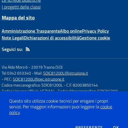
Le schede didattiche
I progetti delle classi
Mappa del sito
Amministrazione Trasparente
Albo online
Privacy Policy
Note Legali
Dichiarazioni di accessibilità
Gestione cookie
Seguici su:
Via Aldo Moro 6
-
23019 Traona (SO)
Tel 0342 653340
- Mail:
SOIC81200L@istruzione.it
- PEC:
SOIC81200L@pec.istruzione.it
Codice meccanografico: SOIC81200L
- C.F. 82003850144
Codice Univoco Ufficio: UFZVHU
- Codice Meccanografico: SOIC81200L
Questo sito utilizza cookie tecnici per erogare i propri
servizi.
Per maggiori informazioni puoi leggere la
cookie
Concept & Design by
Designers Italia
policy
.
Sito web realizzato con CMS
SCUOLASTICO
DEI COOKIE
PREFERENZE
OK