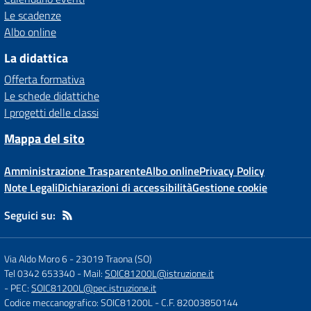
Le scadenze
Albo online
La didattica
Offerta formativa
Le schede didattiche
I progetti delle classi
Mappa del sito
Amministrazione Trasparente
Albo online
Privacy Policy
Note Legali
Dichiarazioni di accessibilità
Gestione cookie
Seguici su:
Via Aldo Moro 6
-
23019 Traona (SO)
Tel 0342 653340
- Mail:
SOIC81200L@istruzione.it
- PEC:
SOIC81200L@pec.istruzione.it
Codice meccanografico: SOIC81200L
- C.F. 82003850144