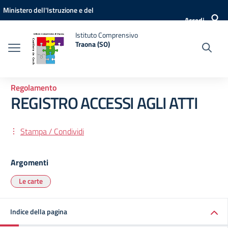
Vai ai contenuti
Vai al menu di navigazione
Vai al footer
Ministero dell'Istruzione e del
Accedi
Merito
Istituto Comprensivo
Traona (SO)
Regolamento
REGISTRO ACCESSI AGLI ATTI
Stampa / Condividi
Argomenti
Le carte
Indice della pagina