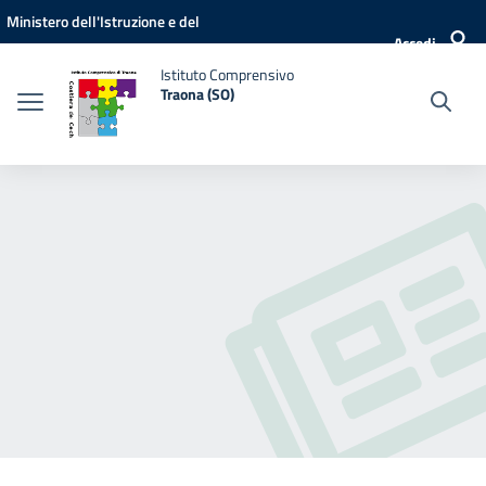
Vai ai contenuti
Vai al menu di navigazione
Vai al footer
Ministero dell'Istruzione e del
Accedi
Merito
Istituto Comprensivo
Traona (SO)