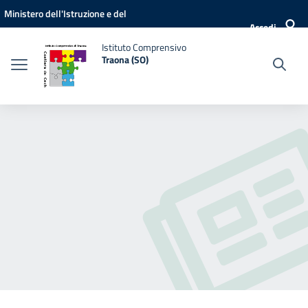
Vai ai contenuti
Vai al menu di navigazione
Vai al footer
Ministero dell'Istruzione e del
Accedi
Merito
Istituto Comprensivo
Traona (SO)