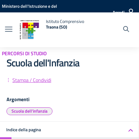
Vai ai contenuti
Vai al menu di navigazione
Vai al footer
Ministero dell'Istruzione e del
Accedi
Merito
Istituto Comprensivo
Traona (SO)
PERCORSI DI STUDIO
Scuola dell'Infanzia
Stampa / Condividi
Argomenti
Scuola dell'infanzia
Indice della pagina