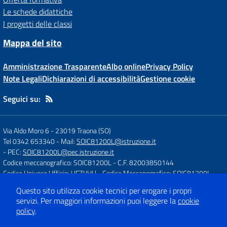
Le schede didattiche
I progetti delle classi
Mappa del sito
Amministrazione Trasparente
Albo online
Privacy Policy
Note Legali
Dichiarazioni di accessibilità
Gestione cookie
Seguici su:
Via Aldo Moro 6
-
23019 Traona (SO)
Tel 0342 653340
- Mail:
SOIC81200L@istruzione.it
- PEC:
SOIC81200L@pec.istruzione.it
Codice meccanografico: SOIC81200L
- C.F. 82003850144
Codice Univoco Ufficio: UFZVHU
- Codice Meccanografico: SOIC81200L
Questo sito utilizza cookie tecnici per erogare i propri
servizi.
Per maggiori informazioni puoi leggere la
cookie
Concept & Design by
Designers Italia
policy
.
Sito web realizzato con CMS
SCUOLASTICO