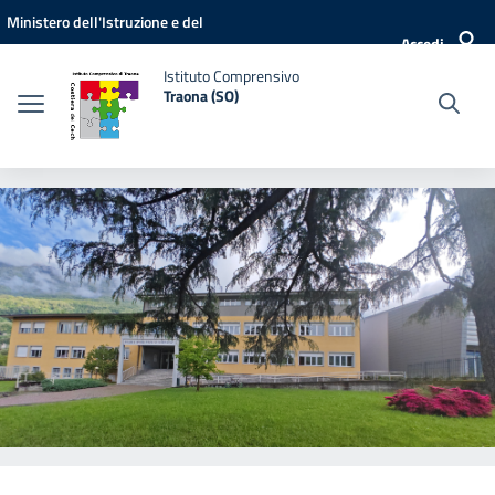
Vai ai contenuti
Vai al menu di navigazione
Vai al footer
Ministero dell'Istruzione e del
Accedi
Merito
Istituto Comprensivo
Traona (SO)