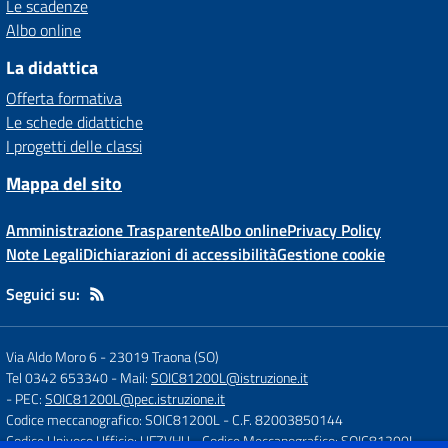
Le scadenze
Albo online
La didattica
Offerta formativa
Le schede didattiche
I progetti delle classi
Mappa del sito
Amministrazione Trasparente
Albo online
Privacy Policy
Note Legali
Dichiarazioni di accessibilità
Gestione cookie
Seguici su:
Via Aldo Moro 6
-
23019 Traona (SO)
Tel 0342 653340
- Mail:
SOIC81200L@istruzione.it
- PEC:
SOIC81200L@pec.istruzione.it
Codice meccanografico: SOIC81200L
- C.F. 82003850144
Codice Univoco Ufficio: UFZVHU
- Codice Meccanografico: SOIC81200L