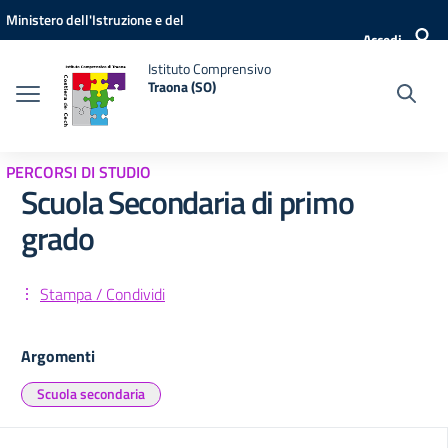
Vai ai contenuti
Vai al menu di navigazione
Vai al footer
Ministero dell'Istruzione e del
Accedi
Merito
Istituto Comprensivo
Traona (SO)
PERCORSI DI STUDIO
Scuola Secondaria di primo
grado
Stampa / Condividi
Argomenti
Scuola secondaria