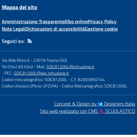
Mappa del sito
Amministrazione Trasparente
Albo online
Privacy Policy
Note Legali
Dichiarazioni di accessibilità
Gestione cookie
Seguici su:
Via Aldo Moro 6
-
23019 Traona (SO)
Tel 0342 653340
- Mail:
SOIC81200L@istruzione.it
- PEC:
SOIC81200L@pec.istruzione.it
Codice meccanografico: SOIC81200L
- C.F. 82003850144
Codice Univoco Ufficio: UFZVHU
- Codice Meccanografico: SOIC81200L
Concept & Design by
Designers Italia
Sito web realizzato con CMS
SCUOLASTICO