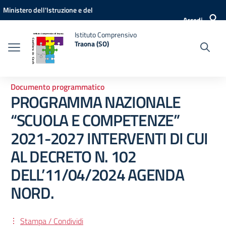
Vai ai contenuti
Vai al menu di navigazione
Vai al footer
Ministero dell'Istruzione e del
Accedi
Merito
Istituto Comprensivo
Traona (SO)
Documento programmatico
PROGRAMMA NAZIONALE
“SCUOLA E COMPETENZE”
2021-2027 INTERVENTI DI CUI
AL DECRETO N. 102
DELL’11/04/2024 AGENDA
NORD.
Stampa / Condividi