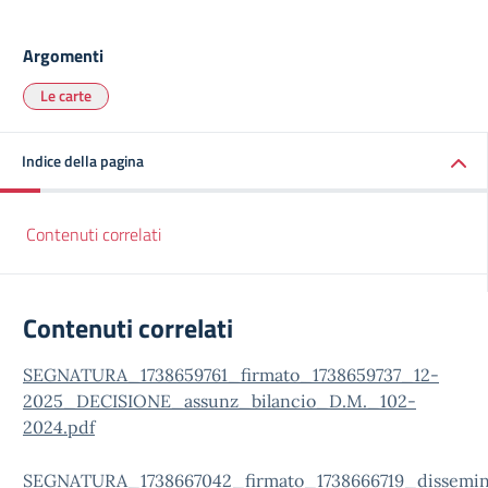
Argomenti
Le carte
Indice della pagina
Contenuti correlati
Contenuti correlati
SEGNATURA_1738659761_firmato_1738659737_12-
2025_DECISIONE_assunz_bilancio_D.M._102-
2024.pdf
SEGNATURA_1738667042_firmato_1738666719_dissemi