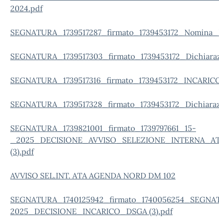
2024.pdf
SEGNATURA_1739517287_firmato_1739453172_Nomina
SEGNATURA_1739517303_firmato_1739453172_Dichiaraz
SEGNATURA_1739517316_firmato_1739453172_INCAR
SEGNATURA_1739517328_firmato_1739453172_Dichiaraz
SEGNATURA_1739821001_firmato_1739797661_15-
_2025_DECISIONE_AVVISO_SELEZIONE_INTERNA_
(3).pdf
AVVISO SEL.INT. ATA AGENDA NORD DM 102
SEGNATURA_1740125942_firmato_1740056254_SEGNA
2025_DECISIONE_INCARICO_DSGA (3).pdf