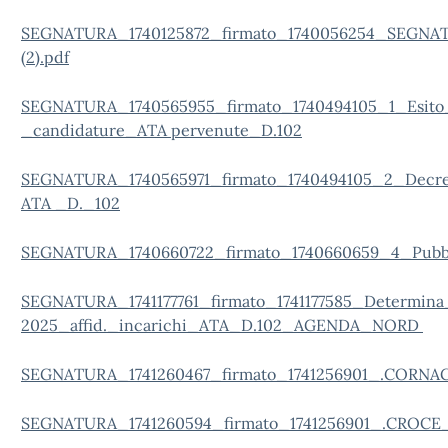
SEGNATURA_1740125872_firmato_1740056254_SEGN
(2).pdf
SEGNATURA_1740565955_firmato_1740494105_1_Esito_
_candidature_ATA pervenute_D.102
SEGNATURA_1740565971_firmato_1740494105_2_Decre
ATA _D._102
SEGNATURA_1740660722_firmato_1740660659_4_Pubbl
SEGNATURA_1741177761_firmato_1741177585_Determin
2025_affid._incarichi_ATA_D.102_AGENDA_NORD
SEGNATURA_1741260467_firmato_1741256901_.CORNA
SEGNATURA_1741260594_firmato_1741256901_.CROCE