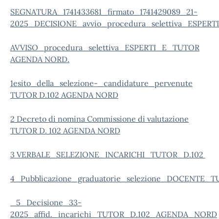
SEGNATURA_1741433681_firmato_1741429089_21-
2025_DECISIONE_avvio_procedura_selettiva_ESP
AVVISO_procedura_selettiva_ESPERTI_E_TUTOR
AGENDA NORD.
1esito_della_selezione-_candidature_pervenute
TUTOR D.102 AGENDA NORD
2 Decreto di nomina Commissione di valutazione
TUTOR D. 102 AGENDA NORD
3 VERBALE_SELEZIONE_INCARICHI_TUTOR_D.102
4_Pubblicazione_graduatorie_selezione_DOCENTE_
_5_Decisione_33-
2025_affid._incarichi_TUTOR_D.102_AGENDA_NORD