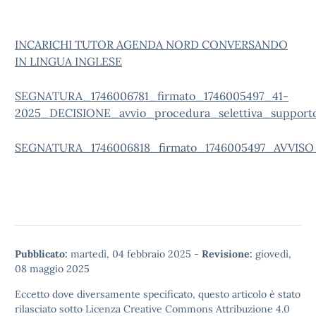
INCARICHI TUTOR AGENDA NORD CONVERSANDO
IN LINGUA INGLESE
SEGNATURA_1746006781_firmato_1746005497_41-
2025_DECISIONE_avvio_procedura_selettiva_supporto
SEGNATURA_1746006818_firmato_1746005497_AVVISO_
Pubblicato:
martedì, 04 febbraio 2025
-
Revisione:
giovedì,
08 maggio 2025
Eccetto dove diversamente specificato, questo articolo è stato
rilasciato sotto
Licenza Creative Commons Attribuzione 4.0