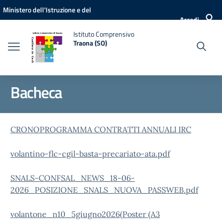
Vai ai contenuti
Vai al menu di navigazione
Vai al footer
Ministero dell'Istruzione e del
Accedi
Merito
Istituto Comprensivo
Traona (SO)
Bacheca
CRONOPROGRAMMA CONTRATTI ANNUALI IRC
volantino-flc-cgil-basta-precariato-ata.pdf
SNALS-CONFSAL_NEWS_18-06-
2026_POSIZIONE_SNALS_NUOVA_PASSWEB.pdf
volantone_n10_5giugno2026(Poster (A3