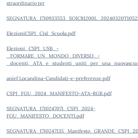
straordinario ter
SEGNATURA_1710933553_SOIC81200L_20240320T10522
ElezioniCSPI_Cisl_Scuola.pdf
Elezioni_CSPI_USB_-
_FORMARE_UN_MONDO_DIVERSO_-
_docenti,_ATA_e_studenti_uniti_per_una_nuovascuola
anief Locandina-Candidati-e-preferenze.pdf
CSPI_FGU_2024_MANIFESTO-ATA-RGB.pdf
SEGNATURA_1710247071_CSPI_2024-
FGU_MANIFESTO_DOCENTI.pdf
SEGNATURA_1710247135_Manifesto_GRANDE_CSPI_20