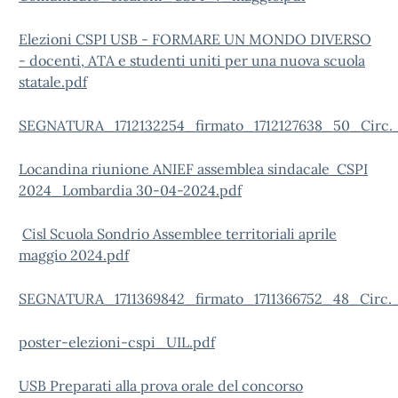
Elezioni CSPI USB - FORMARE UN MONDO DIVERSO
- docenti, ATA e studenti uniti per una nuova scuola
statale.pdf
SEGNATURA_1712132254_firmato_1712127638_50_Circ._p
Locandina riunione ANIEF assemblea sindacale CSPI
2024_Lombardia 30-04-2024.pdf
Cisl Scuola Sondrio Assemblee territoriali aprile
maggio 2024.pdf
SEGNATURA_1711369842_firmato_1711366752_48_Circ._
poster-elezioni-cspi_UIL.pdf
USB Preparati alla prova orale del concorso