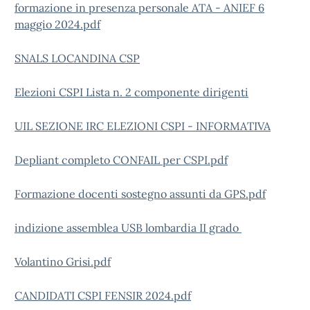
formazione in presenza personale ATA - ANIEF 6
maggio 2024.pdf
SNALS LOCANDINA CSP
Elezioni CSPI Lista n. 2 componente dirigenti
UIL SEZIONE IRC ELEZIONI CSPI - INFORMATIVA
Depliant completo CONFAIL per CSPI.pdf
Formazione docenti sostegno assunti da GPS.pdf
indizione assemblea USB lombardia II grado
Volantino Grisi.pdf
CANDIDATI CSPI FENSIR 2024.pdf