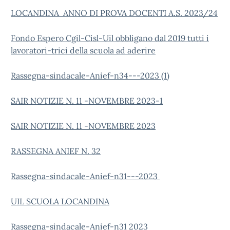
LOCANDINA ANNO DI PROVA DOCENTI A.S. 2023/24
Fondo Espero Cgil-Cisl-Uil obbligano dal 2019 tutti i
lavoratori-trici della scuola ad aderire
Rassegna-sindacale-Anief-n34---2023 (1)
SAIR NOTIZIE N. 11 -NOVEMBRE 2023-1
SAIR NOTIZIE N. 11 -NOVEMBRE 2023
RASSEGNA ANIEF N. 32
Rassegna-sindacale-Anief-n31---2023
UIL SCUOLA LOCANDINA
Rassegna-sindacale-Anief-n31 2023