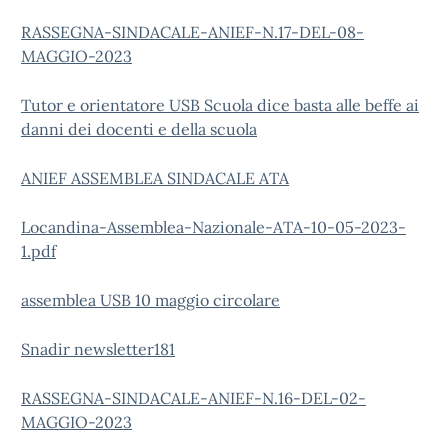
RASSEGNA-SINDACALE-ANIEF-N.17-DEL-08-
MAGGIO-2023
Tutor e orientatore USB Scuola dice basta alle beffe ai
danni dei docenti e della scuola
ANIEF ASSEMBLEA SINDACALE ATA
Locandina-Assemblea-Nazionale-ATA-10-05-2023-
1.pdf
assemblea USB 10 maggio circolare
Snadir newsletter181
RASSEGNA-SINDACALE-ANIEF-N.16-DEL-02-
MAGGIO-2023