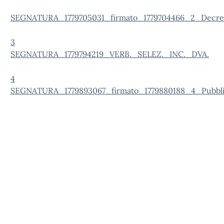
SEGNATURA_1779705031_firmato_1779704466_2_Decre
3
SEGNATURA_1779794219_VERB._SELEZ._INC._DVA.
4
SEGNATURA_1779893067_firmato_1779880188_4_Pubblic