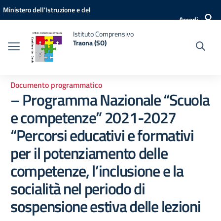
Vai ai contenuti
Vai al menu di navigazione
Vai al footer
Ministero dell'Istruzione e del
Accedi
Merito
Istituto Comprensivo
Traona (SO)
Documento programmatico
– Programma Nazionale “Scuola
e competenze” 2021-2027
“Percorsi educativi e formativi
per il potenziamento delle
competenze, l’inclusione e la
socialità nel periodo di
sospensione estiva delle lezioni