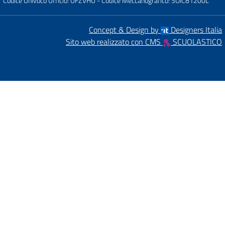
Codice Univoco Ufficio: UFZVHU
- Codice Meccanografico: SOIC81200L
Concept & Design by
Designers Italia
Sito web realizzato con CMS
SCUOLASTICO