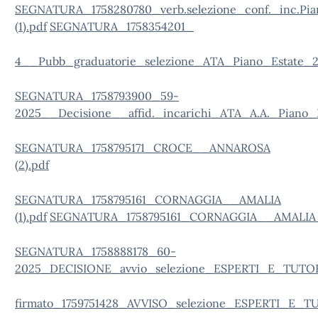
SEGNATURA_1758280780_verb.selezione_conf._inc.Pia
(1).pdf
SEGNATURA_1758354201_
4__Pubb_graduatorie_selezione_ATA_Piano_Estate_2
SEGNATURA_1758793900_59-
2025__Decisione__affid._incarichi_ATA_A.A._Piano_E
SEGNATURA_1758795171_CROCE__ANNAROSA
(2).pdf
SEGNATURA_1758795161_CORNAGGIA__AMALIA
(1).pdf
SEGNATURA_1758795161_CORNAGGIA__AMALI
SEGNATURA_1758888178_60-
2025_DECISIONE_avvio_selezione_ESPERTI_E_TUTO
firmato_1759751428_AVVISO_selezione_ESPERTI_E