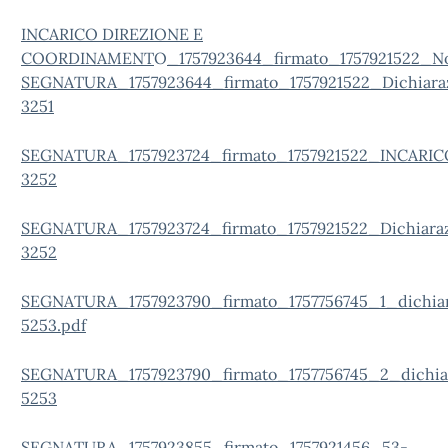
INCARICO DIREZIONE E
COORDINAMENT
O
_1757923644_firmato_1757921522_
SEGNATURA_1757923644_firmato_1757921522_Dichiaraz
3251
SEGNATURA_1757923724_firmato_1757921522_INCA
3252
SEGNATURA_1757923724_firmato_1757921522_Dichiaraz
3252
SEGNATURA_1757923790_firmato_1757756745_1_dichiar
5253.pdf
SEGNATURA_1757923790_firmato_1757756745_2_dichia
5253
SEGNATURA_1757923855_firmato_1757921456_53-