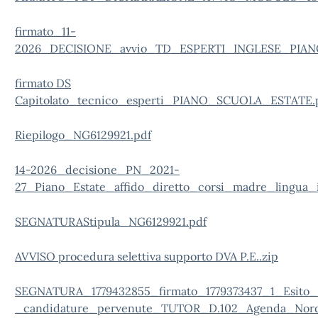
firmato_11-
2026_DECISIONE_avvio_TD_ESPERTI_INGLESE_PIAN
firmato DS
Capitolato_tecnico_esperti_PIANO_SCUOLA_ESTATE.
Riepilogo_NG6129921.pdf
14-2026_decisione_PN_2021-
27_Piano_Estate_affido_diretto_corsi_madre_lingua_i
SEGNATURA
Stipula_NG6129921.pdf
AVVISO procedura selettiva supporto DVA P.E..zip
SEGNATURA_1779432855_firmato_1779373437_1_Esito_d
_candidature_pervenute_TUTOR_D.102_Agenda_Nord