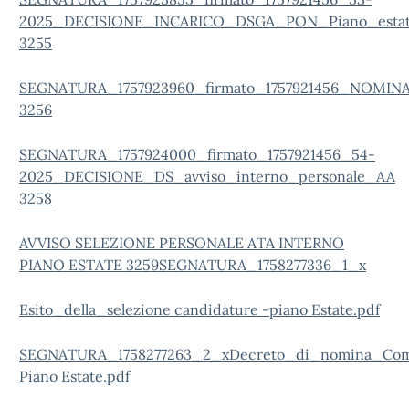
2025_DECISIONE_INCARICO_DSGA_PON_Piano_esta
3255
SEGNATURA_1757923960_firmato_1757921456_NOMI
3256
SEGNATURA_1757924000_firmato_1757921456_54-
2025_DECISIONE_DS_avviso_interno_personale_AA
3258
AVVISO SELEZIONE PERSONALE ATA INTERNO
PIANO ESTATE 3259
SEGNATURA_1758277336_1_x
Esito_della_selezione candidature -piano Estate.pdf
SEGNATURA_1758277263_2_xDecreto_di_nomina_Comm
Piano Estate.pdf